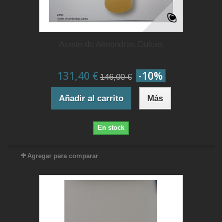
Aceite de Almendras Dulces
131,40 €
-10%
146,00 €
Añadir al carrito
Más
En stock
Agregar para comparar