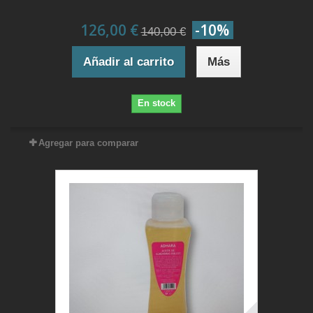
126,00 €
-10%
140,00 €
Añadir al carrito
Más
En stock
Agregar para comparar