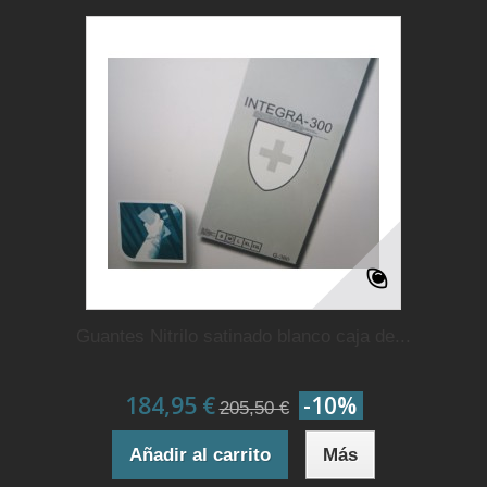
Guantes Nitrilo satinado blanco caja de...
184,95 €
-10%
205,50 €
Añadir al carrito
Más