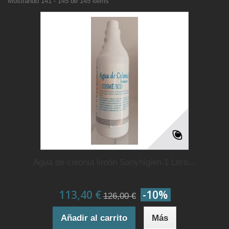
Mostrando 141 - 145 de 145 items
Agua de colonia limón Sanyhigien 1 Litro...
113,40 €
-10%
126,00 €
Añadir al carrito
Más