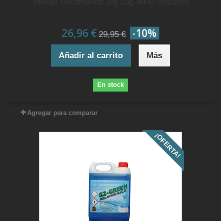
Toallas Secamanos Zig Zag 4000 unidades
26,96 €
-10%
29,95 €
Añadir al carrito
Más
En stock
Agregar para comparar
¡OFERTA!