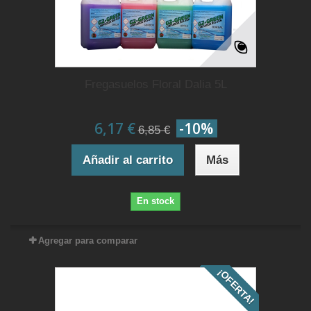
Fregasuelos Floral Dalia 5L
6,17 €
-10%
6,85 €
Añadir al carrito
Más
En stock
Agregar para comparar
¡OFERTA!