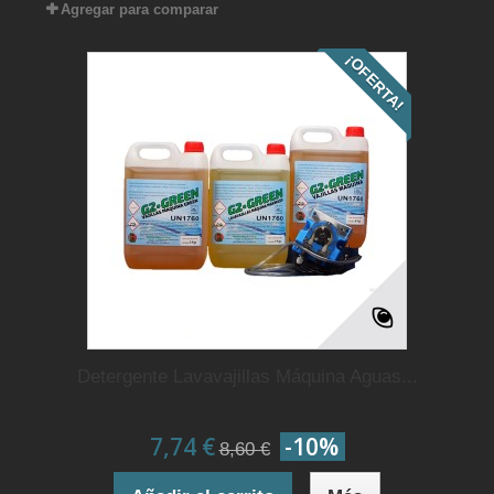
Agregar para comparar
¡OFERTA!
Detergente Lavavajillas Máquina Aguas...
7,74 €
-10%
8,60 €