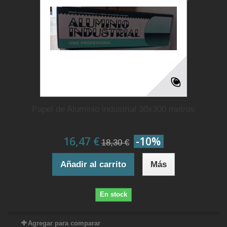
Papel de Aluminio industrial 30x300 metros
16,47 €
-10%
18,30 €
Añadir al carrito
Más
En stock
Agregar para comparar