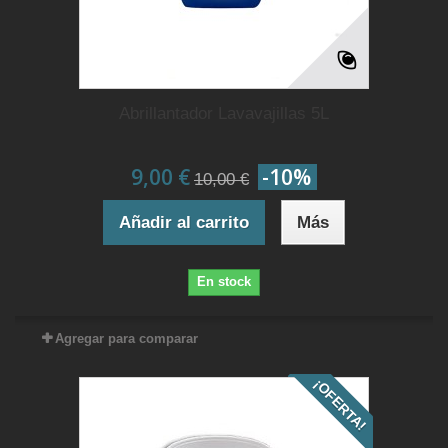
Abrillantador Lavavajillas 5L
9,00 €
-10%
10,00 €
Añadir al carrito
Más
En stock
Agregar para comparar
¡OFERTA!