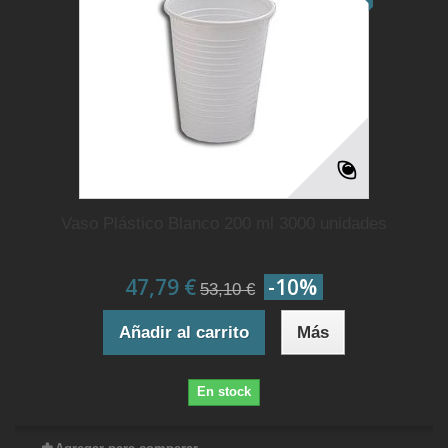
Vaso Plástico Blanco 200 ml 3000 unidades
47,79 €
-10%
53,10 €
Añadir al carrito
Más
En stock