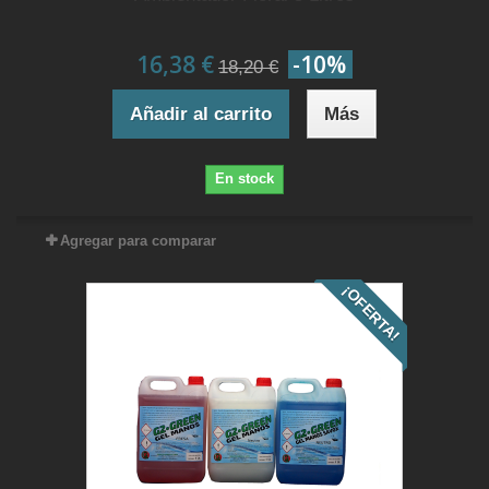
16,38 €
-10%
18,20 €
Añadir al carrito
Más
En stock
Agregar para comparar
¡OFERTA!