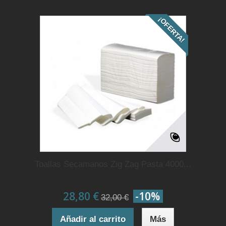
¡OFERTA!
Toallas Secamanos Zig Zag Pasta 4000...
28,80 €
-10%
32,00 €
Añadir al carrito
Más