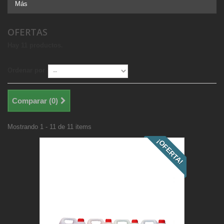
Más
OFERTAS
Hay 11 productos.
Ordenar por
Comparar (
0
)
Mostrando 1 - 11 de 11 items
¡OFERTA!