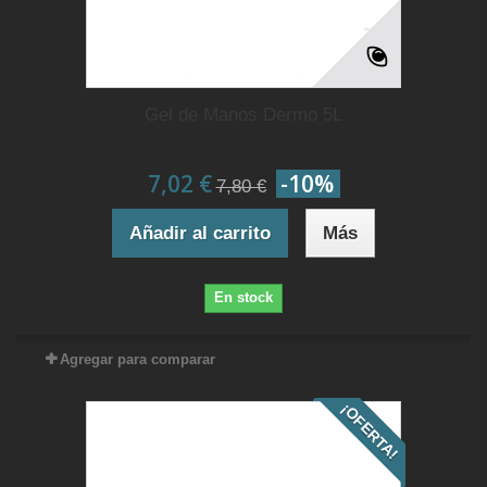
Gel de Manos Dermo 5L
7,02 €
-10%
7,80 €
Añadir al carrito
Más
En stock
Agregar para comparar
¡OFERTA!