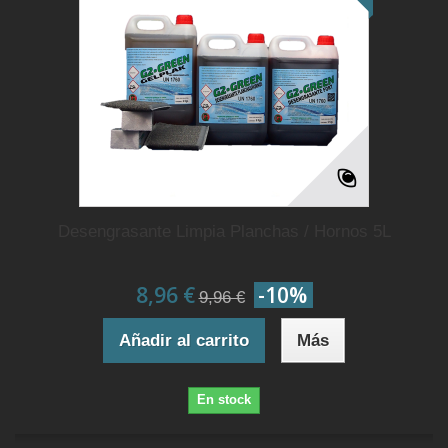
Desengrasante Limpia Planchas / Hornos 5L
8,96 €
-10%
9,96 €
Añadir al carrito
Más
En stock