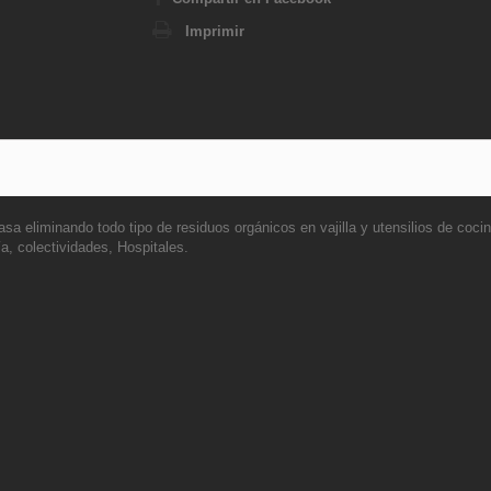
Imprimir
asa eliminando todo tipo de residuos orgánicos en vajilla y utensilios de coc
a, colectividades, Hospitales.