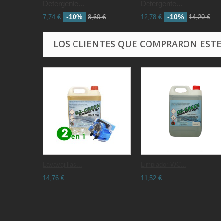
Detergente...
Detergente...
-10%
-10%
7,74 €
8,60 €
12,78 €
14,20 €
LOS CLIENTES QUE COMPRARON EST
Lavavajillas...
Limpiador WC...
14,76 €
11,52 €