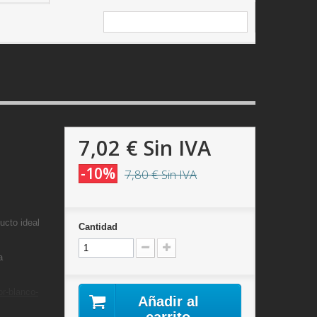
7,02 €
Sin IVA
-10%
7,80 €
Sin IVA
ucto ideal
Cantidad
a
r-blanco-
Añadir al