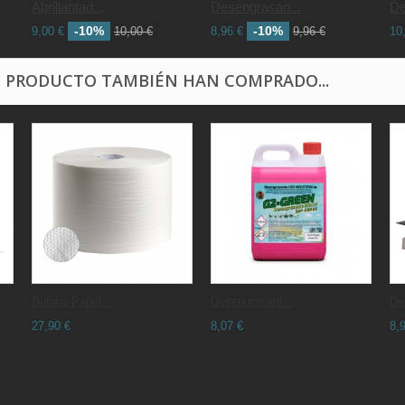
Abrillantad...
Desengrasan...
De
-10%
-10%
9,00 €
10,00 €
8,96 €
9,96 €
10
E PRODUCTO TAMBIÉN HAN COMPRADO...
Bobina Papel...
Desengrasant...
De
27,90 €
8,07 €
8,