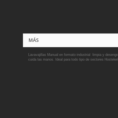
MÁS
Lavavajillas Manual en formato industrial limpia y desengr
cuida las manos. Ideal para todo tipo de sectores Hostelerí