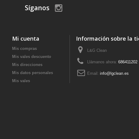
Síganos
Mi cuenta
Información sobre la t
Mis compras
L&G Clean
Mis vales descuento
Llámanos ahora:
686411202
Mis direcciones
Mis datos personales
Email:
info@lgclean.es
Mis vales