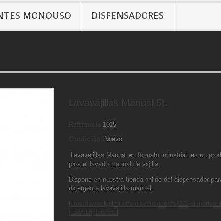
ANTES MONOUSO
DISPENSADORES
Lavavajillas Manual 5L
Referencia
1015
Condición:
Nuevo
Lavavajillas Manual en formato industrial es un prod
para el lavado manual de vajilla.
Dispone en nuestra tienda online del dispensador par
detergente lavavajilla manual.
https://www.lgclean.es/dispensadores/121-dispensado
jabon-liquido.html