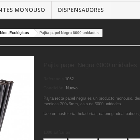
ANTES MONOUSO
DISPENSADORES
bles, Ecológicos
Pajita papel Negra 6000 unidades
Pajita papel Negra 6000 unidades
Referencia
1052
Condición:
Nuevo
Pajita recta papel negra es un producto monouso, de
medidas 200x6mm, caja de 6000 unidades.
Uso en hostelería, heladerías, catering; ideal batidos
1000
artículos