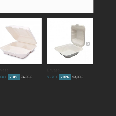
vase...
Envase...
Envase...
-10%
-10%
,60 €
74,00 €
83,70 €
93,00 €
112,19 €