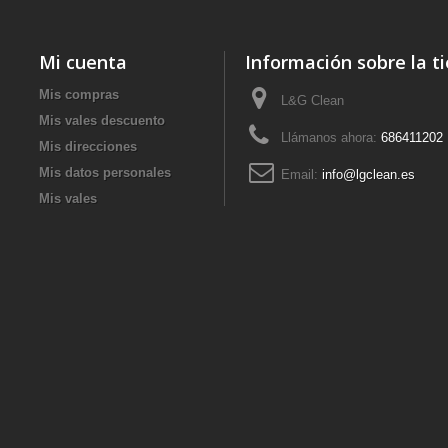
Mi cuenta
Información sobre la t
Mis compras
L&G Clean
Mis vales descuento
Llámanos ahora:
686411202
Mis direcciones
Mis datos personales
Email:
info@lgclean.es
Mis vales