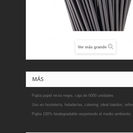
Ver más grande
MÁS
Pajita papel recta negra, caja de 6000 unidades.
Uso en hostelería, heladerías, catering; ideal batidos, refr
Pajita 100% biodegradable respetando el medio ambiente.