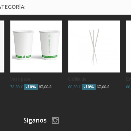
ATEGORÍA:
Vaso papel...
Cañita de...
En
-10%
-10%
78,30 €
87,00 €
60,30 €
67,00 €
66
Síganos