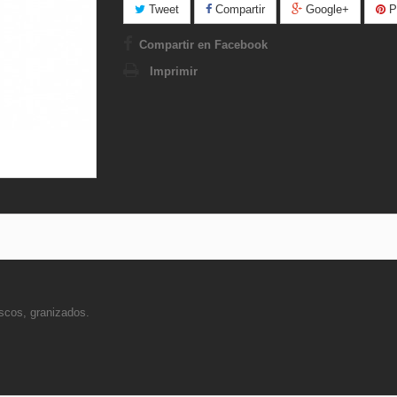
Tweet
Compartir
Google+
Pi
Compartir en Facebook
Imprimir
escos, granizados.