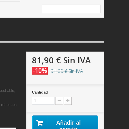
81,90 €
Sin IVA
-10%
91,00 €
Sin IVA
sechable,
Cantidad
, refrescos
Añadir al