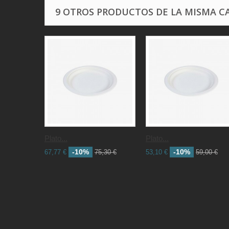
9 OTROS PRODUCTOS DE LA MISMA C
Plato...
Plato...
-10%
-10%
67,77 €
75,30 €
53,10 €
59,00 €