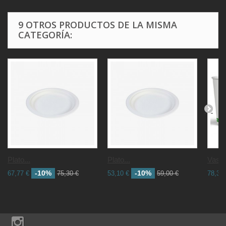
9 OTROS PRODUCTOS DE LA MISMA
CATEGORÍA:
Plato...
Plato...
Vaso 
-10%
-10%
67,77 €
75,30 €
53,10 €
59,00 €
78,30 