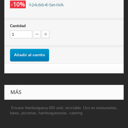
-10%
124,66 €
Sin IVA
Cantidad
Añadir al carrito
MÁS
Envase Hamburguesa 600 unid; reciclable. Uso en restaurantes,
bares, pizzerias, hamburgueserias, catering.