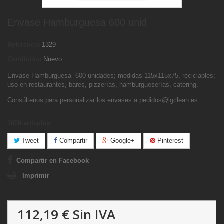
Envase Hamburguesa 600 unid
Referencia
1329
Condición:
Nuevo
Envase Hamburguesa 600 unidades; medidas 115x115x75, reciclables;
uso en restaurantes, bares, pizzerías, hamburgueserías, catering.
Consúltenos para personalizar los envases a pedidos@lgclean.es
1000
artículos
Tweet
Compartir
Google+
Pinterest
Compartir en Facebook
Imprimir
112,19 €
Sin IVA