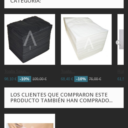
CATEGORÍA:
Toalla Spun...
Toalla...
Rollo.
-10%
-10%
98,10 €
109,00 €
68,40 €
76,00 €
61,56 
LOS CLIENTES QUE COMPRARON ESTE
PRODUCTO TAMBIÉN HAN COMPRADO...