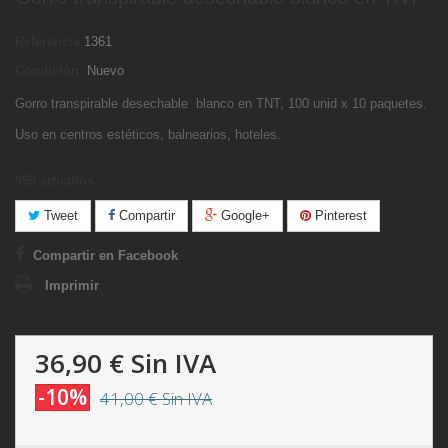
Referencia
1361
Condición:
Nuevo
Gorro transpirable desechable blanco en TNT, 100 unid x 10 paquetes.
Uso en centros estéticos, balnearios, hoteles.
999
artículos
Tweet
Compartir
Google+
Pinterest
Compartir en Facebook
Imprimir
36,90 €
Sin IVA
-10%
41,00 €
Sin IVA