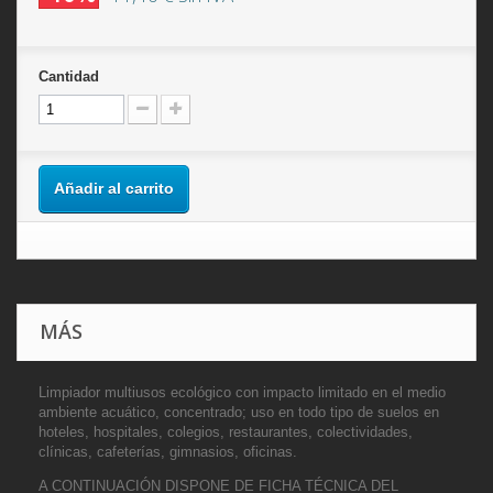
Cantidad
Añadir al carrito
MÁS
Limpiador multiusos ecológico con impacto limitado en el medio
ambiente acuático, concentrado; uso en todo tipo de suelos en
hoteles, hospitales, colegios, restaurantes, colectividades,
clínicas, cafeterías, gimnasios, oficinas.
A CONTINUACIÓN DISPONE DE FICHA TÉCNICA DEL