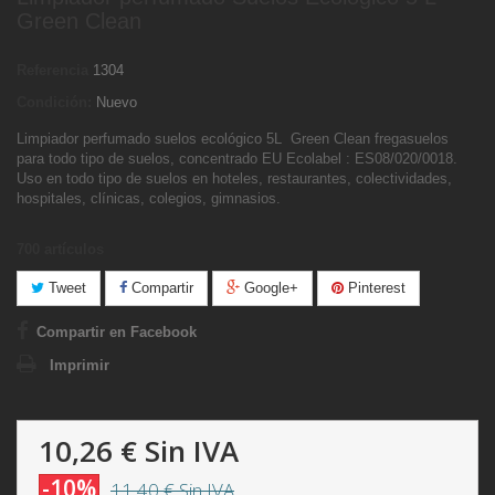
Green Clean
Referencia
1304
Condición:
Nuevo
Limpiador perfumado suelos ecológico 5L Green Clean fregasuelos
para todo tipo de suelos, concentrado EU Ecolabel : ES08/020/0018.
Uso en todo tipo de suelos en hoteles, restaurantes, colectividades,
hospitales, clínicas, colegios, gimnasios.
700
artículos
Tweet
Compartir
Google+
Pinterest
Compartir en Facebook
Imprimir
10,26 €
Sin IVA
-10%
11,40 €
Sin IVA