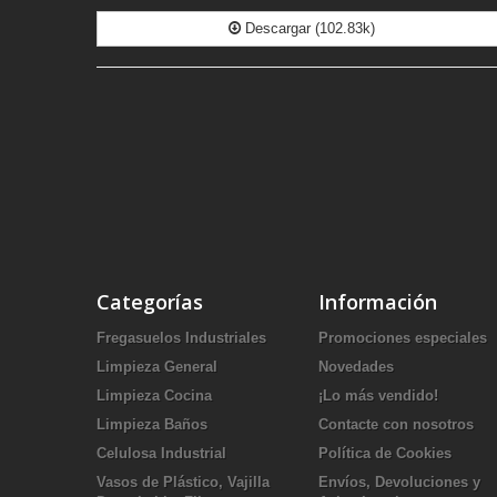
Descargar (102.83k)
Categorías
Información
Fregasuelos Industriales
Promociones especiales
Limpieza General
Novedades
Limpieza Cocina
¡Lo más vendido!
Limpieza Baños
Contacte con nosotros
Celulosa Industrial
Política de Cookies
Vasos de Plástico, Vajilla
Envíos, Devoluciones y