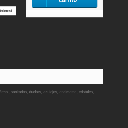
carrito
nterest
mol, sanitarios, duchas, azulejos, encimeras, cristales,