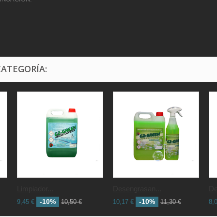
CATEGORÍA:
Limpiador...
Desengrasan...
De
-10%
-10%
9,45 €
10,50 €
10,17 €
11,30 €
8,