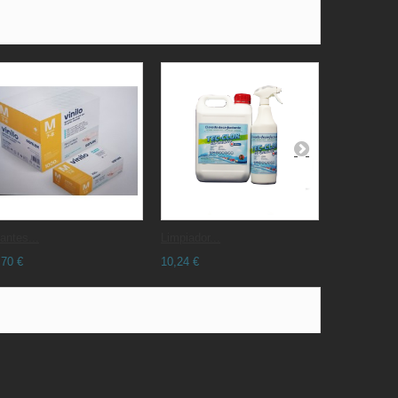
antes...
Limpiador...
Papel...
,70 €
10,24 €
31,05 €