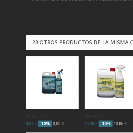
23 OTROS PRODUCTOS DE LA MISMA 
Limpiacrist...
Limpiador...
-10%
-10%
8,01 €
8,90 €
15,26 €
16,95 €