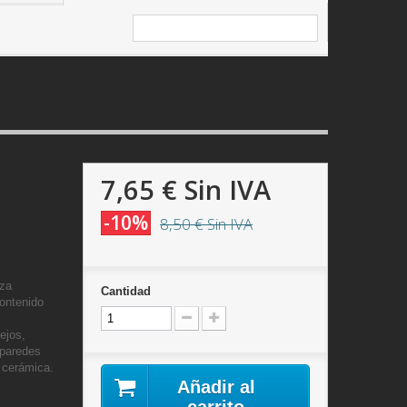
7,65 €
Sin IVA
-10%
8,50 €
Sin IVA
eza
Cantidad
ontenido
ejos,
, paredes
, cerámica.
Añadir al