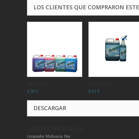
LOS CLIENTES QUE COMPRARON EST
Fregasuelos...
Limpiacrista...
6,30 €
8,01 €
DESCARGAR
Limpiador Multiusos Nur
Limpiador Multiusos Nur