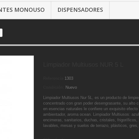
ANTES MONOUSO
DISPENSADORES
Limpiador Multiusos NUR 5 L
Referencia
1303
Condición:
Nuevo
Limpiador Multiusos Nur 5L, es un producto de limpi
concentrado con gran poder desengrasante, su alto c
en esencias naturales le confiere un exquisito efecto
ambientador, aroma ocean. Limpiador Multiusos: azul
encimeras, sanitarios, duchas, cristales, frigoríficos
lavables, mesas y suelos de terrazo, plásticos, gres