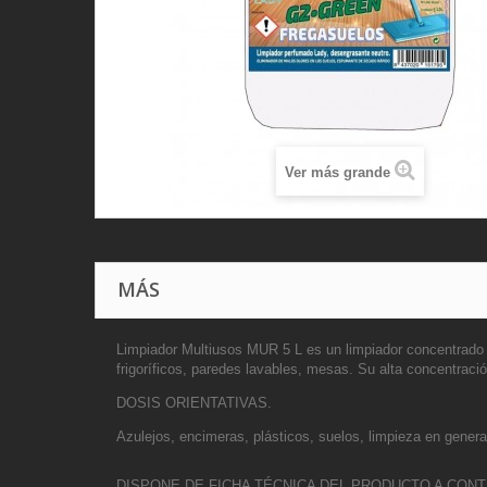
Ver más grande
MÁS
Limpiador Multiusos MUR 5 L es un limpiador concentrado d
frigoríficos, paredes lavables, mesas. Su alta concentrac
DOSIS ORIENTATIVAS.
Azulejos, encimeras, plásticos, suelos, limpieza en genera
DISPONE DE FICHA TÉCNICA DEL PRODUCTO A CONT