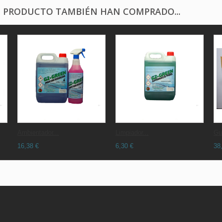
E PRODUCTO TAMBIÉN HAN COMPRADO...
Ambientador...
Limpiador...
Gu
16,38 €
6,30 €
38