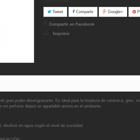
699
artículos
Tweet
Compartir
Google+
Pi
Compartir en Facebook
Imprimir
e gran poder desengrasante. Es ideal para la limpieza de cerámica, gres, már
ión en perfume dejará un agradable aroma en el ambiente.
l, disolver en agua según el nivel de suciedad.
INUACIÓN.