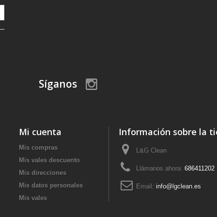
Síganos
Mi cuenta
Información sobre la t
Mis compras
L&G Clean
Mis vales descuento
Llámanos ahora:
686411202
Mis direcciones
Mis datos personales
Email:
info@lgclean.es
Mis vales