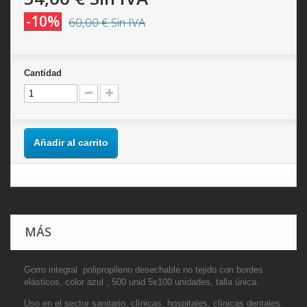
-10%
60,00 €
Sin IVA
Cantidad
Añadir al carrito
MÁS
Gorro integral polipropileno desechable no tejido con bordes
elásticos, color azul , 500 unid 5x100 unidades, talla única.
Uso en el sector sanitario, clínicas, hospitales, clínicas dentales,