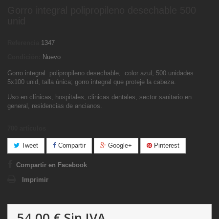
Gorro integral polipropileno desechable 500
unid
Referencia
1347
Condición:
Nuevo
Gorro integral polipropileno desechable, color azul, 500 unidades
5x100 unid, talla única; gorro integral que proteje la cabeza.
Uso en clínicas, hospitales, clinicas dentales, sector sanitario en
general, residencias de ancianos.
700
artículos
Tweet
Compartir
Google+
Pinterest
Compartir en Facebook
Imprimir
54,00 €
Sin IVA