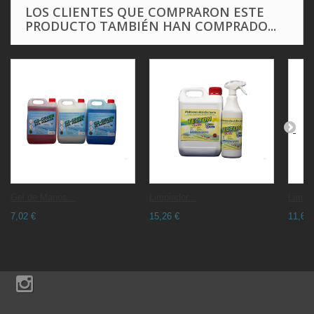
LOS CLIENTES QUE COMPRARON ESTE
PRODUCTO TAMBIÉN HAN COMPRADO...
Gel de Manos...
Limpiador...
Limpia
7,02 €
15,26 €
11,66 