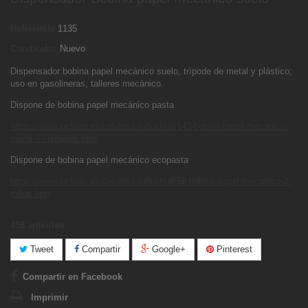
Referencia
1135
Condición:
Nuevo
Dispensador bobina papel mecánico suelo, trìpode de metal y plástico;
uso en gasolineras, talleres mecánico.
Dispone de bobina papel mecánico pasta
https://www.lgclean.es/celulosa-industrial/143-bobina-papel-mecanico-
pasta-2-unidades.html
Dispone de bobina papel mecánico ecopasta
https://www.lgclean.es/celulosa-industrial/58-bobina-papel-mecanico-2-
rollos.html
458
artículos
Tweet
Compartir
Google+
Pinterest
Compartir en Facebook
Imprimir